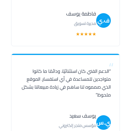
فاطمة يوسف
ف.ي
مديرة تسويق
★
★
★
★
★
“
“الدعم الفني كان استثنائيًا، ودائمًا ما كانوا
متواجدين للمساعدة في أي استفسار. الموقع
الذي صمموه لنا ساهم في زيادة مبيعاتنا بشكل
ملحوظ.”
يوسف سعيد
ي.س
مؤسس متجر إلكتروني