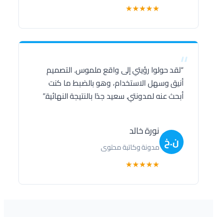
★
★
★
★
★
“
“لقد حولوا رؤيتي إلى واقع ملموس. التصميم
أنيق وسهل الاستخدام، وهو بالضبط ما كنت
أبحث عنه لمدونتي. سعيد جدًا بالنتيجة النهائية.”
نورة خالد
ن.خ
مدونة وكاتبة محتوى
★
★
★
★
★