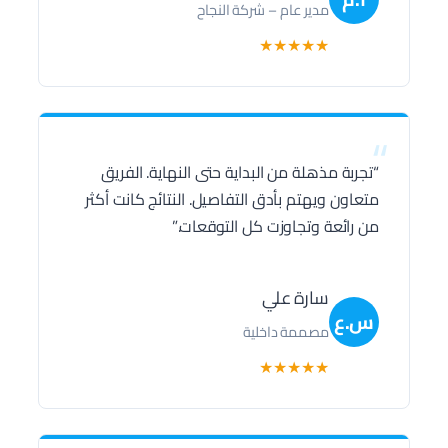
مدير عام – شركة النجاح
★
★
★
★
★
“
“تجربة مذهلة من البداية حتى النهاية. الفريق
متعاون ويهتم بأدق التفاصيل. النتائج كانت أكثر
من رائعة وتجاوزت كل التوقعات.”
سارة علي
س.ع
مصممة داخلية
★
★
★
★
★